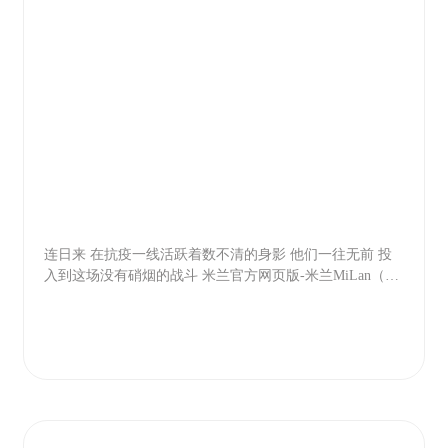
连日来 在抗疫一线活跃着数不清的身影 他们一往无前 投
入到这场没有硝烟的战斗 米兰官方网页版-米兰MiLan（中
国） 石业也全情投入其中…