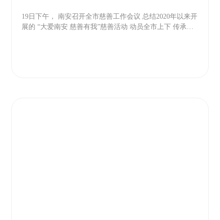
19日下午， 南安召开全市慈善工作会议 总结2020年以来开
展的 “大爱南安 慈善有我”慈善活动 动员全市上下 传承慈
善基因、弘扬向善精神 共同打造“慈善之城”“大爱之城”“幸
福之城”