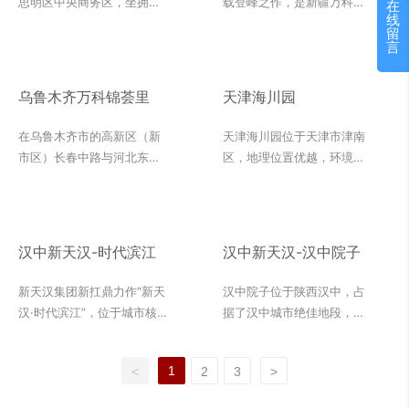
思明区中央商务区，坐拥筼
载登峰之作，是新疆万科围
在
线
筜湖一线湖景资源，是集山
绕以山为脉、以庐藏园的创
留
景、海景、湖景三景于一体
作理念打造的史诗墅级洋
言
的顶级豪宅，同时也是厦门
房，也是全疆首例国际WELL
住宅第一高楼。项目由5幢
认证项目。万科·隐庐对东方
乌鲁木齐万科锦荟里
天津海川园
62层超高住宅楼、2幢地上3
隐逸文化进行当代探索，“隐
层地下3层的商业骑楼及公建
于庐，逸于心”，让“隐逸”文
在乌鲁木齐市的高新区（新
天津海川园位于天津市津南
配套设施组成，其中长达约
化在国人心中“活”了起来。
市区）长春中路与河北东路
区，地理位置优越，环境优
四百米的商业骑楼尤为引人
同时，也将现代质感演绎得
交汇处，万科锦荟里以其独
美，是一个集住宅、商业、
注目。 帝景苑的卓越之处不
炉火纯青，更是做到了“人、
特的魅力吸引着人们的目
休闲娱乐为一体的综合性社
仅体现在其稀缺的景观资源
建筑、自然”三者之间的平
光。这个项目占地约
区。海川园的设计理念以人
上，更在于其建筑细节的精
衡。万科·隐庐项目在内装设
75579.8平方米，是一个集
为本，注重生态环境和人文
汉中新天汉-时代滨江
汉中新天汉-汉中院子
工打造。项目特别采用了意
计中选用了多种高质量的石
住宅、商业、办公为一体的
关怀，致力于打造一个舒
大利进口的顶级罗马洞石，
材材料，其中包括绿玉、保
高品质复合社区，也是万科
适、安全、宜居的生活环
新天汉集团新扛鼎力作“新天
汉中院子位于陕西汉中，占
其中15米高的裙楼外墙设计
加利亚灰和中国黑等石材，
进疆十年精心打造的第18个
境。海川园的设计融合了中
汉·时代滨江”，位于城市核
据了汉中城市绝佳地段，其
更是令人叹为观止。作为专
为建筑赋予独特的质感和品
项目。项目建筑风格独特，
西建筑元素，将欧式、现
心与滨江新区交汇处，占据
将中式风格传承到底，结合
注于外墙石材的专业团队，
位。通过对这三种石材材料
办公楼和商业裙楼的设计均
代、简约等多种风格融为一
得天独厚的地理位置。该项
南北园林特点，以“一轴”、
米兰官方网页版-米兰
的巧妙运用，万科·隐庐项目
采用了内装材料古木纹和澳
体，打造出了一个独具特色
1
<
2
3
>
目以全球视野，紧跟城市发
“三院”、“五园”“多巷”皇家行
MiLan（中国） 石业以精湛
既展现了国际化的生活理
洲灰、雅士白等高品质材
的社区。该项目外墙材料采
展潮流，联手国际团队，致
宫别院的格局，在园林间找
工艺雕琢每一块罗马洞石，
念，又保留了中国传统生活