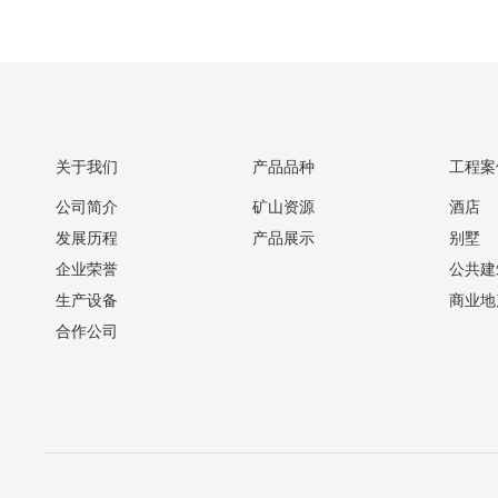
华与高贵。 黄金麻石材纹理自然流畅，色泽金黄中透着温润，
与新古典主义建筑风格完美融合，彰显出庄园的独特魅力与尊
贵气质。每一块黄金麻石材都经过精工打磨，细节处理一丝不
苟，充分展现了施工工艺的精湛与考究，让整个建筑在保持自
然美感的同时，更显优雅与大气。
关于我们
产品品种
工程案
公司简介
矿山资源
酒店
发展历程
产品展示
别墅
企业荣誉
公共建
生产设备
商业地
合作公司