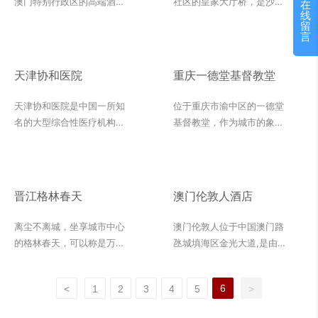
澳门特别行政区的高端酒店
社区的皇家大厅桥，是沙特
在
线
项目，致力于为游客提供独
麦地那路上最美丽的新建筑
留
特的住宿体验和一流的服
之一，大气庄严的设计风
言
务。项目占地广阔，环境优
格，建筑与城市间的深度交
美，设计独特。外墙材料白
互纯净色彩与个性设计的交
天津协和医院
重庆一德堂基督教堂
沙米黄的应用为美狮美高梅
织，流露出现代艺术建筑的
酒店增添了独特的艺术气息
隽永之光。广场的建筑采用
天津协和医院是中国一所知
位于重庆市渝中区的一德堂
和高贵气质。通过精湛的工
了葡萄牙米黄和银灰洞石作
名的大型综合性医疗机构，
基督教堂，作为城市的象
艺和独特的色彩搭配，白沙
为主材，独特而又不失奢华
以其卓越的医疗技术和优质
征，以其外装石材白沙米黄
米黄成为酒店内外区域的重
的设计调性，自然光透过石
的服务享誉全国。为了提供
的运用，成为了重庆市的标
要视觉焦点，彰显出酒店的
材映射出斑驳的光影，让哈
更加舒适和高质量的医疗环
志性建筑之一。一德堂外墙
品牌形象和品质追求。同
尔西广场在沙特麦地那路上
境，医院进行了一系列的装
的白沙米黄石材，见证着信
晋江格林春天
澳门伦敦人酒店
时，白沙米黄的高端材料属
熠熠生辉。
修和改造工作。其中，内装
仰的力量与执着，它经历了
性也提升了酒店的档次和竞
石材奥斯汀米黄的运用成为
岁月的洗礼，承载着信徒们
离尘不离城，坐享城市中心
澳门伦敦人位于中国澳门路
争力。
医院装修的亮点。</br> 奥
的祈愿与敬畏。</br> 白沙
的格林春天，可以称是万千
氹城填海区金光大道,是由澳
斯汀米黄是一种具有高质感
米黄所流露出的古雅与庄
晋江人的梦。这片庄园坐拥
门金沙城中心翻新、扩建及
和独特韵味的天然石材，被
重，正是一德堂所需要的象
八仙山、岐山两大生态公
重塑打造的新的综合度假
广泛应用于建筑装饰中。与
征：每一块石材都好像一段
6
<
1
2
3
4
5
>
园，四周绿树成荫，空气清
村。</br> 在澳门众多的地
其他石材相比，奥斯汀米黄
古老的传说，将信仰与美学
新，仿佛置身于自然的怀抱
标建筑中，伦敦人酒店凭借