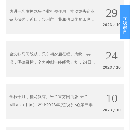
29
为进一步发挥龙头企业引领作用，推动龙头企业
在
做大做强，近日，泉州市工业和信息化局印发
线
2023
10
/
留
《2023年泉州市级产业龙头企业名单》，355家
言
企业上榜。
24
金戈铁马闻战鼓，只争朝夕启征程。为统一共
识，明确目标，全力冲刺年终经营计划，24日下
2023
10
/
午，米兰官方网页版-米兰MiLan（中国） 石业举
行了“秋实（十）之战誓师大会”。米兰官方网页
版-米兰MiLan（中国） 石业董事长黄庆达携全体
10
高管及业务员齐聚一堂，以无畏的精神，昂扬的
金秋十月，桂花飘香。米兰官方网页版-米兰
斗志吹响了冲刺的号角，誓保业绩达成。
MiLan（中国） 石业2023年度贸易中心第三季度
2023
10
/
颁奖典礼在米兰官方网页版-米兰MiLan（中国）
二厂举行。米兰官方网页版-米兰MiLan（中国）
石业董事长黄庆达携全体中高层以及获奖人员出